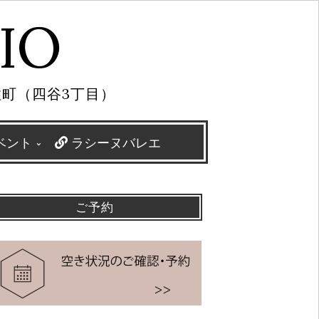
IO
住町（四谷3丁目）
ベント
ラシーヌバレエ
ご予約