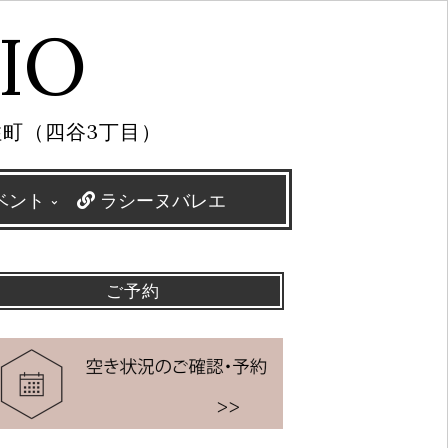
IO
住町（四谷3丁目）
ベント
ラシーヌバレエ
ご予約