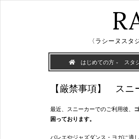
R
〈ラシーヌスタジ
Skip
はじめての方
スタ
to
content
【厳禁事項】 スニ
最近、スニーカーでのご利用後、
困っております。
バレエやジャズダンス・ヨガに適